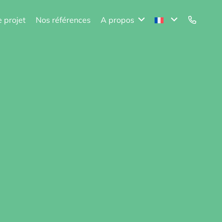
e projet
Nos références
A propos