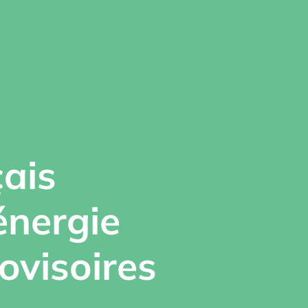
çais
énergie
ovisoires